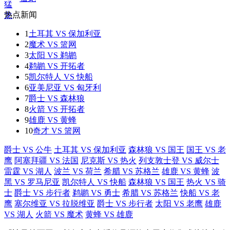
热点新闻
1
土耳其 VS 保加利亚
2
魔术 VS 篮网
3
太阳 VS 鹈鹕
4
鹈鹕 VS 开拓者
5
凯尔特人 VS 快船
6
亚美尼亚 VS 匈牙利
7
爵士 VS 森林狼
8
火箭 VS 开拓者
9
雄鹿 VS 黄蜂
10
奇才 VS 篮网
爵士 VS 公牛
土耳其 VS 保加利亚
森林狼 VS 国王
国王 VS 老
鹰
阿塞拜疆 VS 法国
尼克斯 VS 热火
列支敦士登 VS 威尔士
雷霆 VS 湖人
波兰 VS 荷兰
希腊 VS 苏格兰
雄鹿 VS 黄蜂
波
黑 VS 罗马尼亚
凯尔特人 VS 快船
森林狼 VS 国王
热火 VS 骑
士
爵士 VS 步行者
鹈鹕 VS 勇士
希腊 VS 苏格兰
快船 VS 老
鹰
塞尔维亚 VS 拉脱维亚
爵士 VS 步行者
太阳 VS 老鹰
雄鹿
VS 湖人
火箭 VS 魔术
黄蜂 VS 雄鹿