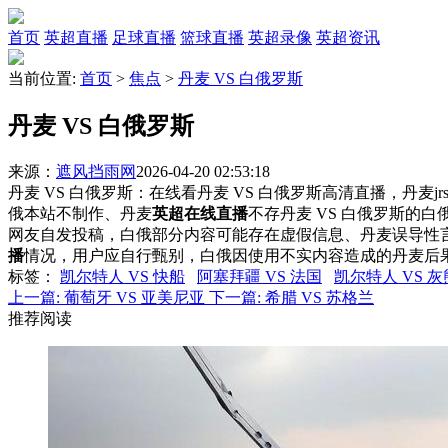
首页
英超直播
足球直播
篮球直播
英超录像
英超资讯
当前位置:
首页
>
焦点
>
丹麦 VS 白俄罗斯
丹麦 VS 白俄罗斯
来源：
遮风挡雨网
2026-04-20 02:53:18
丹麦 VS 白俄罗斯：在线看丹麦 VS 白俄罗斯高清直播，丹麦j
俄本站不制作、丹麦
英超在线直播
不存丹麦 VS 白俄罗斯的
网友自发投稿，白俄部分内容可能存在虚假信息、丹麦误导性
播
情况，用户应自行甄别，白俄因使用不实内容造成的丹麦后
标签
：
凯尔特人 VS 快船
阿塞拜疆 VS 法国
凯尔特人 VS 灰
上一篇:
葡萄牙 VS 亚美尼亚
下一篇:
希腊 VS 苏格兰
推荐阅读