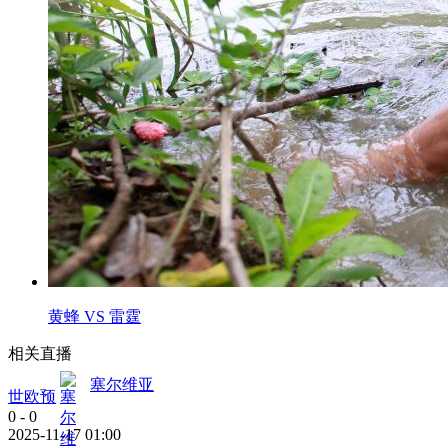
黄蜂 VS 雷霆
相关直播
塞尔维亚
世欧预
0
-
0
2025-11-17 01:00