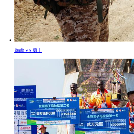
鹈鹕 VS 勇士