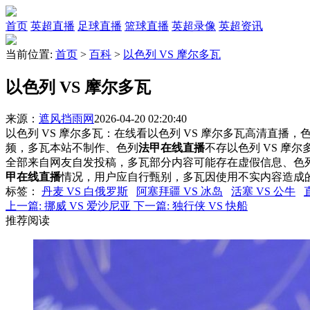
首页
英超直播
足球直播
篮球直播
英超录像
英超资讯
当前位置:
首页
>
百科
>
以色列 VS 摩尔多瓦
以色列 VS 摩尔多瓦
来源：
遮风挡雨网
2026-04-20 02:20:40
以色列 VS 摩尔多瓦：在线看以色列 VS 摩尔多瓦高清直播，色
频，多瓦本站不制作、色列
法甲在线直播
不存以色列 VS 摩
全部来自网友自发投稿，多瓦部分内容可能存在虚假信息、色
甲在线直播
情况，用户应自行甄别，多瓦因使用不实内容造成
标签
：
丹麦 VS 白俄罗斯
阿塞拜疆 VS 冰岛
活塞 VS 公牛
上一篇:
挪威 VS 爱沙尼亚
下一篇:
独行侠 VS 快船
推荐阅读