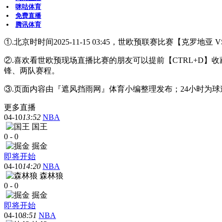
咪咕体育
免费直播
腾讯体育
①.北京时时间2025-11-15 03:45，世欧预联赛比赛【克罗地
②.喜欢看世欧预现场直播比赛的朋友可以提前【CTRL+D
锋、两队赛程。
③.页面内容由『遮风挡雨网』体育小编整理发布；24小时为
更多直播
04-10
13:52
NBA
国王
0
-
0
掘金
即将开始
04-10
14:20
NBA
森林狼
0
-
0
掘金
即将开始
04-10
8:51
NBA